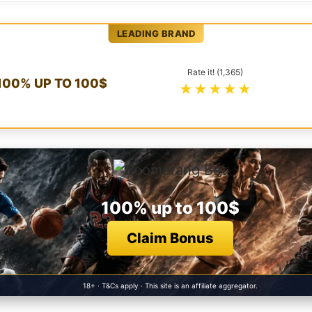
LEADING BRAND
Rate it! (1,365)
100% UP TO 100$
★★★★★
100% up to 100$
Claim Bonus
18+ · T&Cs apply · This site is an affiliate aggregator.