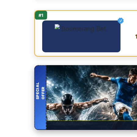
#1
S
P
E
C
I
A
L
O
F
F
E
R