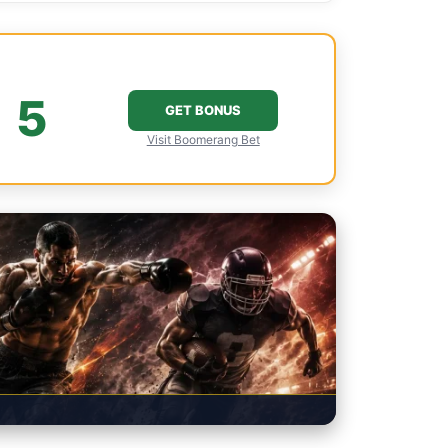
5
GET BONUS
Visit Boomerang Bet