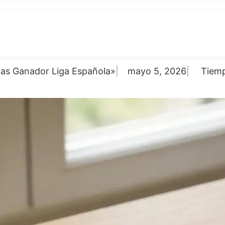
as Ganador Liga Española»
mayo 5, 2026
Tiemp