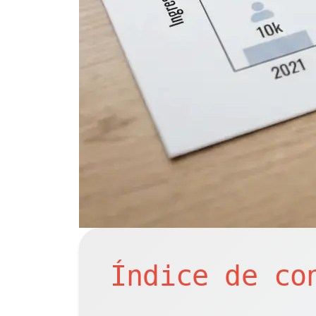
Índice de co