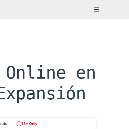
 Online en
Expansión
outs
18+ Only
18+