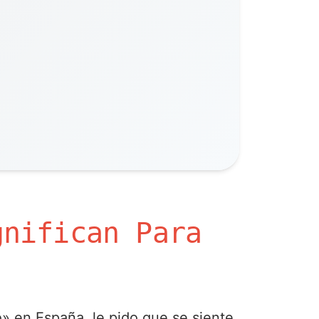
gnifican Para
 en España, le pido que se siente.