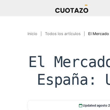
Inicio
|
Todos los artículos
|
El Mercado
El Mercad
España: 
Updated agosto 