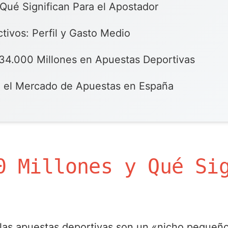
Qué Significan Para el Apostador
tivos: Perfil y Gasto Medio
 34.000 Millones en Apuestas Deportivas
 el Mercado de Apuestas en España
0 Millones y Qué Si
las apuestas deportivas son un «nicho pequeño»