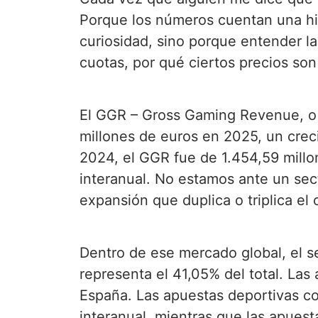
Porque los números cuentan una his
curiosidad, sino porque entender l
cuotas, por qué ciertos precios so
El GGR – Gross Gaming Revenue, o i
millones de euros en 2025, un creci
2024, el GGR fue de 1.454,59 millon
interanual. No estamos ante un sect
expansión que duplica o triplica el 
Dentro de ese mercado global, el 
representa el 41,05% del total. Las 
España. Las apuestas deportivas co
interanual, mientras que las apuest