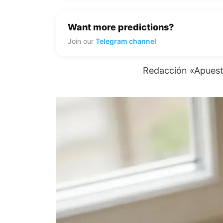
Want more predictions?
Join our
Telegram channel
Redacción «Apuest