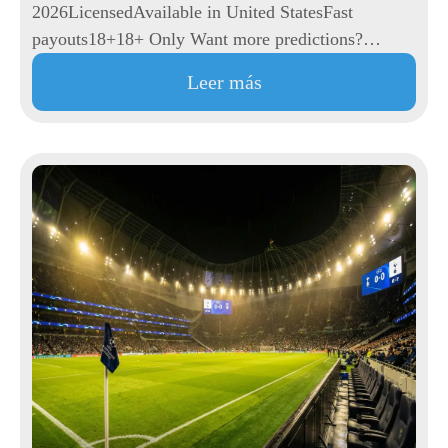
2026LicensedAvailable in United StatesFast
payouts18+18+ Only Want more predictions?…
Leer más