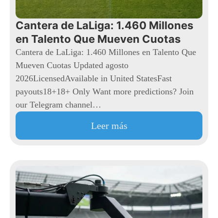
Cantera de LaLiga: 1.460 Millones
en Talento Que Mueven Cuotas
Cantera de LaLiga: 1.460 Millones en Talento Que
Mueven Cuotas Updated agosto
2026LicensedAvailable in United StatesFast
payouts18+18+ Only Want more predictions? Join
our Telegram channel…
Leer más