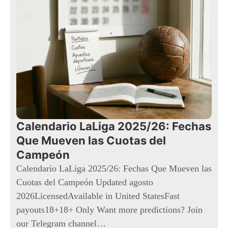
Calendario LaLiga 2025/26: Fechas
Que Mueven las Cuotas del
Campeón
Calendario LaLiga 2025/26: Fechas Que Mueven las
Cuotas del Campeón Updated agosto
2026LicensedAvailable in United StatesFast
payouts18+18+ Only Want more predictions? Join
our Telegram channel…