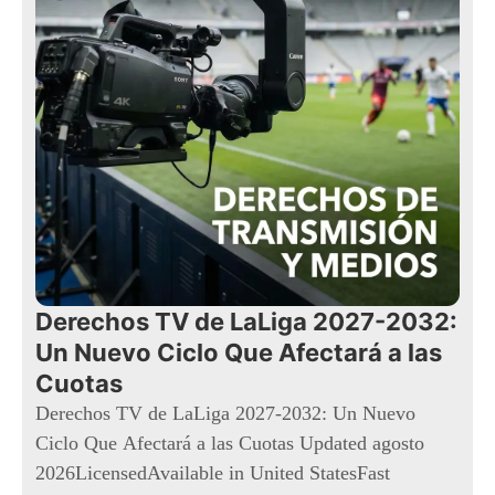
Derechos TV de LaLiga 2027-2032:
Un Nuevo Ciclo Que Afectará a las
Cuotas
Derechos TV de LaLiga 2027-2032: Un Nuevo
Ciclo Que Afectará a las Cuotas Updated agosto
2026LicensedAvailable in United StatesFast