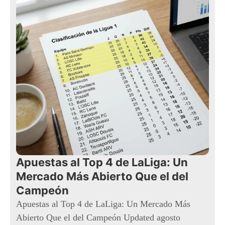
Apuestas al Top 4 de LaLiga: Un
Mercado Más Abierto Que el del
Campeón
Apuestas al Top 4 de LaLiga: Un Mercado Más
Abierto Que el del Campeón Updated agosto