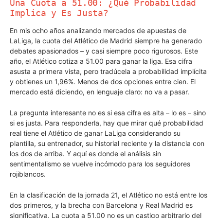
Una Cuota a 51.00: ¿Qué Probabilidad
Implica y Es Justa?
En mis ocho años analizando mercados de apuestas de
LaLiga, la cuota del Atlético de Madrid siempre ha generado
debates apasionados – y casi siempre poco rigurosos. Este
año, el Atlético cotiza a 51.00 para ganar la liga. Esa cifra
asusta a primera vista, pero tradúcela a probabilidad implícita
y obtienes un 1,96%. Menos de dos opciones entre cien. El
mercado está diciendo, en lenguaje claro: no va a pasar.
La pregunta interesante no es si esa cifra es alta – lo es – sino
si es justa. Para responderla, hay que mirar qué probabilidad
real tiene el Atlético de ganar LaLiga considerando su
plantilla, su entrenador, su historial reciente y la distancia con
los dos de arriba. Y aquí es donde el análisis sin
sentimentalismo se vuelve incómodo para los seguidores
rojiblancos.
En la clasificación de la jornada 21, el Atlético no está entre los
dos primeros, y la brecha con Barcelona y Real Madrid es
significativa. La cuota a 51.00 no es un castigo arbitrario del