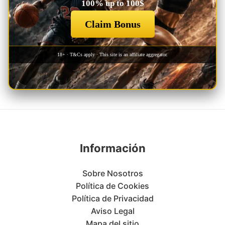
100% up to 100$
Claim Bonus
18+ · T&Cs apply · This site is an affiliate aggregator.
Información
Sobre Nosotros
Política de Cookies
Política de Privacidad
Aviso Legal
Mapa del sitio