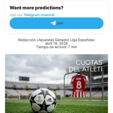
Want more predictions?
Join our
Telegram channel
Join
Redacción «Apuestas Ganador Liga Española»
abril 19, 2026
Tiempo de lectura: 7 min