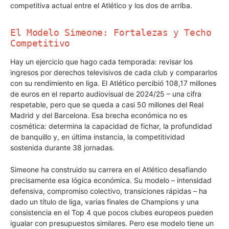
competitiva actual entre el Atlético y los dos de arriba.
El Modelo Simeone: Fortalezas y Techo
Competitivo
Hay un ejercicio que hago cada temporada: revisar los
ingresos por derechos televisivos de cada club y compararlos
con su rendimiento en liga. El Atlético percibió 108,17 millones
de euros en el reparto audiovisual de 2024/25 – una cifra
respetable, pero que se queda a casi 50 millones del Real
Madrid y del Barcelona. Esa brecha económica no es
cosmética: determina la capacidad de fichar, la profundidad
de banquillo y, en última instancia, la competitividad
sostenida durante 38 jornadas.
Simeone ha construido su carrera en el Atlético desafiando
precisamente esa lógica económica. Su modelo – intensidad
defensiva, compromiso colectivo, transiciones rápidas – ha
dado un título de liga, varias finales de Champions y una
consistencia en el Top 4 que pocos clubes europeos pueden
igualar con presupuestos similares. Pero ese modelo tiene un