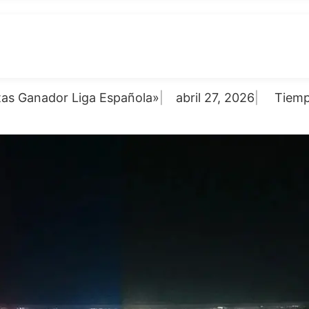
as Ganador Liga Española»
abril 27, 2026
Tiempo