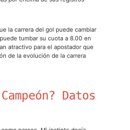
e la carrera del gol puede cambiar
0 puede tumbar su cuota a 8.00 en
tan atractivo para el apostador que
ión de la evolución de la carrera
 Campeón? Datos