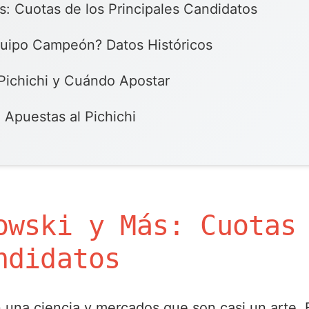
 Cuotas de los Principales Candidatos
Equipo Campeón? Datos Históricos
ichichi y Cuándo Apostar
Apuestas al Pichichi
owski y Más: Cuotas
ndidatos
na ciencia y mercados que son casi un arte. El