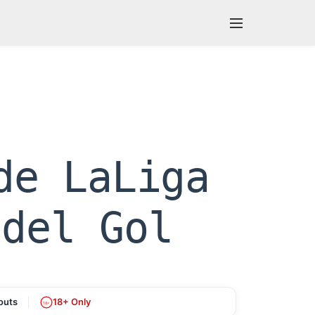
de LaLiga
 del Gol
outs
18+ Only
18+